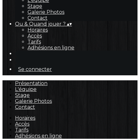
L'équipe
Stage
Galerie Photos
Contact
Ou & Quand jouer ?
▴
▾
Horaires
Accès
Tarifs
Adhésions en ligne
Se connecter
Présentation
L'équipe
Stage
Galerie Photos
Contact
Horaires
Accès
Tarifs
Adhésions en ligne