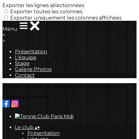
Exporter les lignes sélectionnées
Exporter toutes les colonnes
Exporter uniquement les colonnes affichées
Menu
<
>
Présentation
L'équipe
Stage
Galerie Photos
Contact
Ajoutez un logo, un bouton, des réseaux sociaux
Cliquez pour éditer
Le club
▴
▾
Présentation