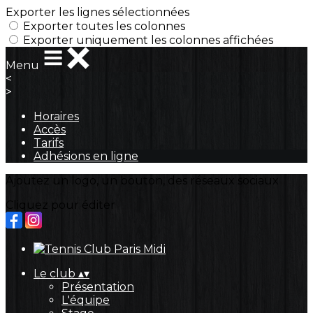
Exporter les lignes sélectionnées
Exporter toutes les colonnes
Exporter uniquement les colonnes affichées
Menu
<
>
Horaires
Accès
Tarifs
Adhésions en ligne
Ajoutez un logo, un bouton, des réseaux sociaux
Cliquez pour éditer
Le club
▴
▾
Présentation
L'équipe