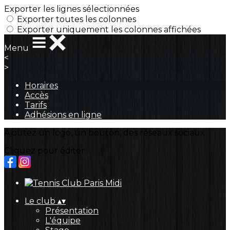
Exporter les lignes sélectionnées
Exporter toutes les colonnes
Exporter uniquement les colonnes affichées
Menu
<
>
Horaires
Accès
Tarifs
Adhésions en ligne
Ajoutez un logo, un bouton, des réseaux sociaux
Cliquez pour éditer
Le club
▴
▾
Présentation
L'équipe