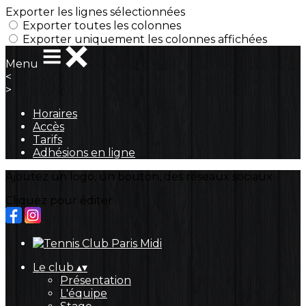
Exporter les lignes sélectionnées
Exporter toutes les colonnes
Exporter uniquement les colonnes affichées
Menu
<
>
Horaires
Accès
Tarifs
Adhésions en ligne
Ajoutez un logo, un bouton, des réseaux sociaux
Cliquez pour éditer
Le club
▴
▾
Présentation
L'équipe